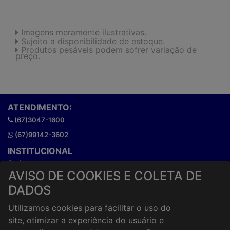
Imagens meramente ilustrativas.
Sujeito a disponibilidade de estoque.
Produtos pesáveis podem sofrer variação de
preço.
ATENDIMENTO:
(67)3047-1600
(67)99142-3602
INSTITUCIONAL
Onde estamos
AVISO DE COOKIES E COLETA DE
Horários de atendimento
DADOS
HORÁRIOS E ENTREGA
Formas de Pagamento
Utilizamos cookies para facilitar o uso do
Horários de Entrega
site, otimizar a experiência do usuário e
Taxa de entrega