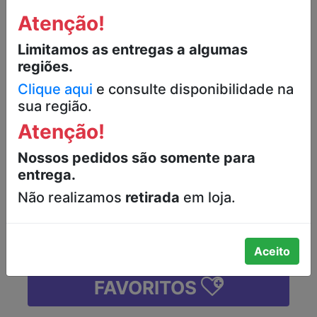
Atenção!
RAÇÃO SECA PARA GATOS ADULTOS
SABOR FRANGO WHISKAS PACOTE
Limitamos as entregas a algumas
900G
regiões.
Clique aqui
e consulte disponibilidade na
R$22,90
sua região.
R$18,99
Atenção!
Nossos pedidos são somente para
-
+
entrega.
Não realizamos
retirada
em loja.
ADICIONAR
Aceito
FAVORITOS