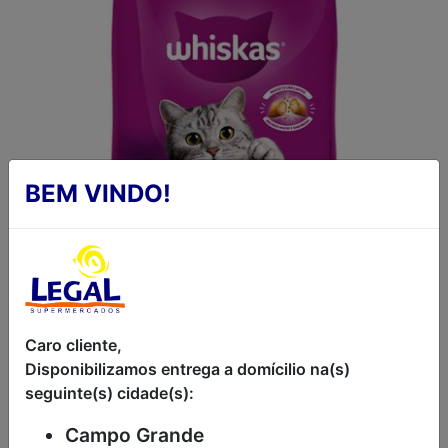
BEM VINDO!
RAÇÃO SECA PARA
Caro cliente,
GATOS ADULTOS
Disponibilizamos entrega a domícilio na(s)
seguinte(s) cidade(s):
FRANGO WHISKAS
Campo Grande
900G