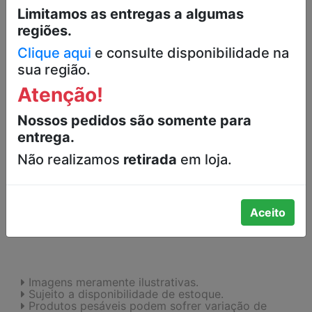
RAÇÃO PREMIUM PARA GATOS
Limitamos as entregas a algumas
CASTRADOS FOSTER PACOTE 1KG
regiões.
-
Clique aqui
e consulte disponibilidade na
sua região.
Atenção!
-
+
Nossos pedidos são somente para
entrega.
INDISPONÍVEL
Não realizamos
retirada
em loja.
FAVORITOS
Aceito
Imagens meramente ilustrativas.
Sujeito a disponibilidade de estoque.
Produtos pesáveis podem sofrer variação de