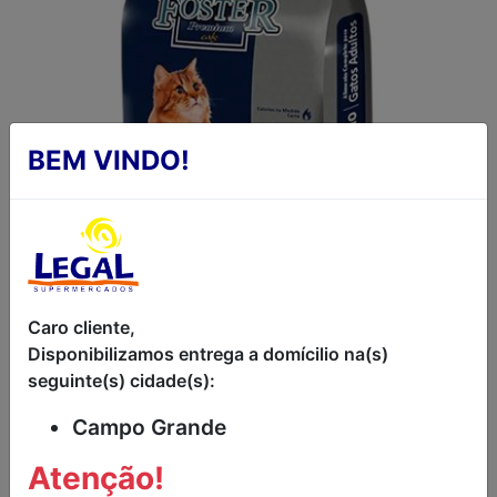
BEM VINDO!
Caro cliente,
Disponibilizamos entrega a domícilio na(s)
RAÇÃO GATOS
seguinte(s) cidade(s):
CASTRADOS FOSTER
Campo Grande
1KG
Atenção!