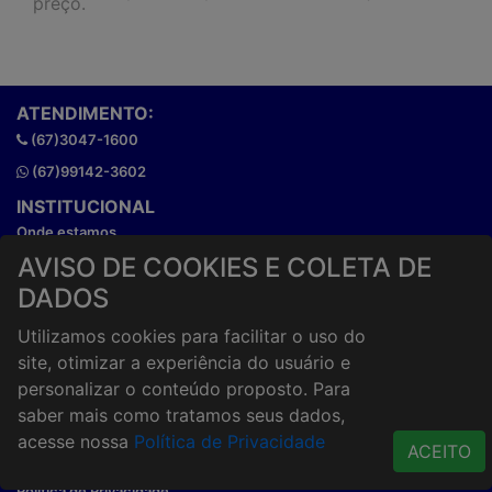
preço.
ATENDIMENTO:
(67)3047-1600
(67)99142-3602
INSTITUCIONAL
Onde estamos
Horários de atendimento
AVISO DE COOKIES E COLETA DE
HORÁRIOS E ENTREGA
DADOS
Formas de Pagamento
Utilizamos cookies para facilitar o uso do
Horários de Entrega
site, otimizar a experiência do usuário e
Taxa de entrega
personalizar o conteúdo proposto. Para
Cidades Atendidas
saber mais como tratamos seus dados,
ACESSO RÁPIDO
acesse nossa
Política de Privacidade
ACEITO
Termos de uso
Política de Privacidade