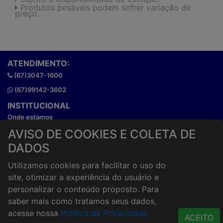
Produtos pesáveis podem sofrer variação de
preço.
ATENDIMENTO:
(67)3047-1600
(67)99142-3602
INSTITUCIONAL
Onde estamos
Horários de atendimento
AVISO DE COOKIES E COLETA DE
HORÁRIOS E ENTREGA
DADOS
Formas de Pagamento
Utilizamos cookies para facilitar o uso do
Horários de Entrega
site, otimizar a experiência do usuário e
Taxa de entrega
personalizar o conteúdo proposto. Para
Cidades Atendidas
saber mais como tratamos seus dados,
ACESSO RÁPIDO
acesse nossa
Política de Privacidade
ACEITO
Termos de uso