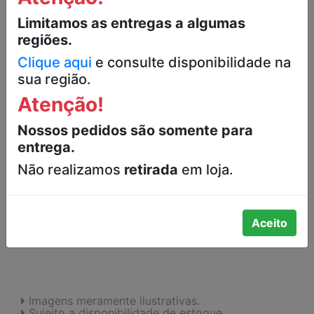
MISTURA PARA PÃO DE QUEIJO
SABOR CASEIRO FÁCIL E RÁPIDO DE
Limitamos as entregas a algumas
PREPARAR PINDUCA PACOTE 500G
regiões.
Clique aqui
e consulte disponibilidade na
-
sua região.
Atenção!
-
+
Nossos pedidos são somente para
entrega.
Não realizamos
retirada
em loja.
INDISPONÍVEL
Aceito
FAVORITOS
Imagens meramente ilustrativas.
Sujeito a disponibilidade de estoque.