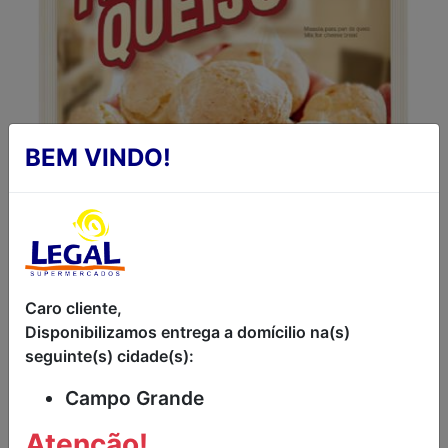
BEM VINDO!
Caro cliente,
MISTURA PARA PÃO DE
Disponibilizamos entrega a domícilio na(s)
seguinte(s) cidade(s):
QUEIJO CASEIRO
Campo Grande
PINDUCA 500G
Atenção!