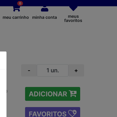
0
meus
meu carrinho
minha conta
favoritos
O
-
+
NÃO
ADICIONAR
FAVORITOS