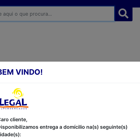
BEM VINDO!
CREME FACIAL NOTURN
NIVEA 100G
CREME NOTURNO FACIAL SENSAÇÃO 
OLEOSA NIVEA POTE 100G
aro cliente,
isponibilizamos entrega a domícilio na(s) seguinte(s)
R$32,90
idade(s):