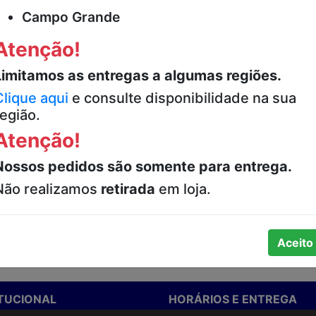
Campo Grande
Atenção!
Limitamos as entregas a algumas regiões.
Clique aqui
e consulte disponibilidade na sua
região.
Atenção!
ão de preço.
Nossos pedidos são somente para entrega.
Não realizamos
retirada
em loja.
Aceito
ITUCIONAL
HORÁRIOS E ENTREGA
stamos
Formas de Pagamento