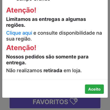
Atenção!
BOLINHO DIVERTIX SABOR
CHOCOLATE COM RECHEIO DE
Limitamos as entregas a algumas
BRIGADEIRO COBERTO COM
regiões.
GRANULADO CROCANTE RENATA
Clique aqui
e consulte disponibilidade na
PACOTE 40G
sua região.
R$1,69
Atenção!
Nossos pedidos são somente para
-
+
entrega.
Não realizamos
retirada
em loja.
ADICIONAR
Aceito
FAVORITOS