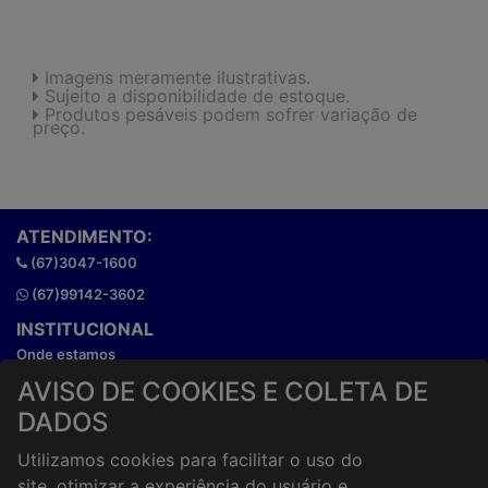
Imagens meramente ilustrativas.
Sujeito a disponibilidade de estoque.
Produtos pesáveis podem sofrer variação de
preço.
ATENDIMENTO:
(67)3047-1600
(67)99142-3602
INSTITUCIONAL
Onde estamos
Horários de atendimento
AVISO DE COOKIES E COLETA DE
HORÁRIOS E ENTREGA
DADOS
Formas de Pagamento
Utilizamos cookies para facilitar o uso do
Horários de Entrega
site, otimizar a experiência do usuário e