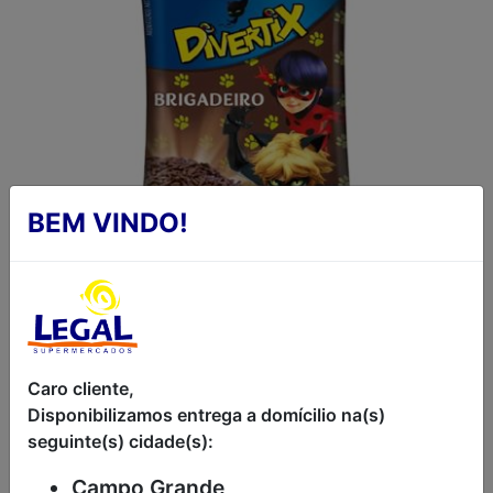
BEM VINDO!
BOLO DIVERTIX DE
Caro cliente,
CHOCOLATE E
Disponibilizamos entrega a domícilio na(s)
BRIGADEIRO RENATA
seguinte(s) cidade(s):
40G
Campo Grande