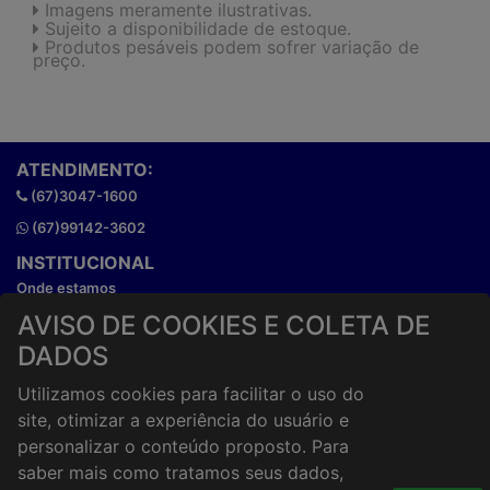
Imagens meramente ilustrativas.
Sujeito a disponibilidade de estoque.
Produtos pesáveis podem sofrer variação de
preço.
ATENDIMENTO:
(67)3047-1600
(67)99142-3602
INSTITUCIONAL
Onde estamos
Horários de atendimento
AVISO DE COOKIES E COLETA DE
HORÁRIOS E ENTREGA
DADOS
Formas de Pagamento
Utilizamos cookies para facilitar o uso do
Horários de Entrega
site, otimizar a experiência do usuário e
Taxa de entrega
personalizar o conteúdo proposto. Para
Cidades Atendidas
saber mais como tratamos seus dados,