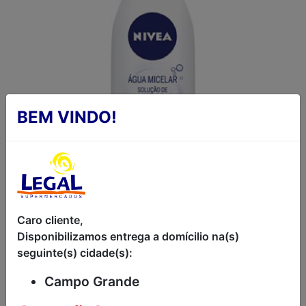
BEM VINDO!
ÁGUA MICELAR
Caro cliente,
Disponibilizamos entrega a domícilio na(s)
SOLUÇÃO DE LIMPEZA
seguinte(s) cidade(s):
6 EM 1 NIVEA 200ML
Campo Grande