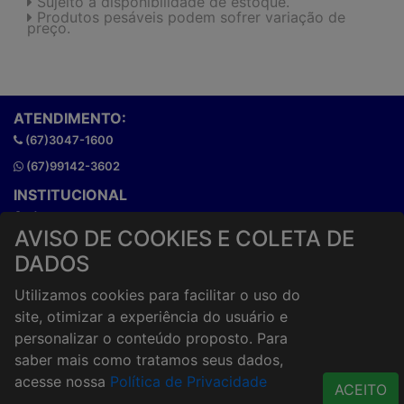
Sujeito a disponibilidade de estoque.
Produtos pesáveis podem sofrer variação de
preço.
ATENDIMENTO:
(67)3047-1600
(67)99142-3602
INSTITUCIONAL
Onde estamos
AVISO DE COOKIES E COLETA DE
Horários de atendimento
DADOS
HORÁRIOS E ENTREGA
Formas de Pagamento
Utilizamos cookies para facilitar o uso do
Horários de Entrega
site, otimizar a experiência do usuário e
Taxa de entrega
personalizar o conteúdo proposto. Para
Cidades Atendidas
saber mais como tratamos seus dados,
acesse nossa
Política de Privacidade
ACESSO RÁPIDO
ACEITO