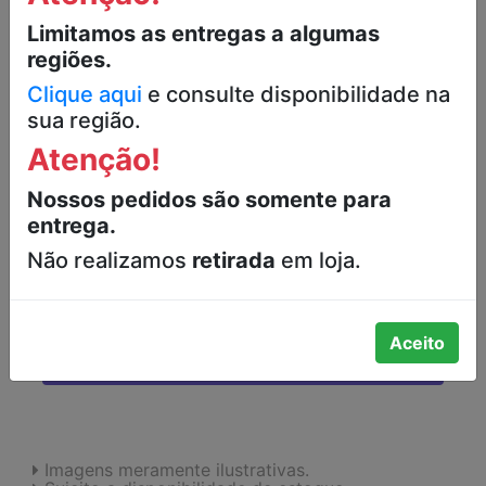
APARELHO DESCARTÁVEL PARA
BARBEAR SUAVE PRESTOBARBA3
Limitamos as entregas a algumas
GILLETTE DISPLAY 1 UNIDADE
regiões.
Clique aqui
e consulte disponibilidade na
R$6,99
sua região.
Atenção!
-
+
Nossos pedidos são somente para
entrega.
Não realizamos
retirada
em loja.
ADICIONAR
Aceito
FAVORITOS
Imagens meramente ilustrativas.