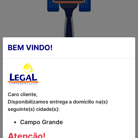
BEM VINDO!
Caro cliente,
APARELHO PARA
Disponibilizamos entrega a domícilio na(s)
seguinte(s) cidade(s):
BARBEAR SUAVE
Campo Grande
GILLETTE 1UN
Atenção!