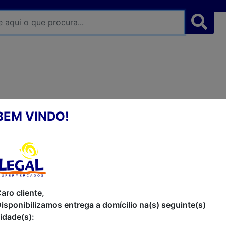
BEM VINDO!
FIO DENTAL WOMAN HI
100M
FIO DENTAL WOMAN HILLO DISPLAY 1
METROS
aro cliente,
isponibilizamos entrega a domícilio na(s) seguinte(s)
R$6,69
idade(s):