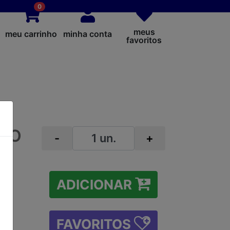
0
meus
meu carrinho
minha conta
favoritos
LLO
-
+
00
ADICIONAR
FAVORITOS