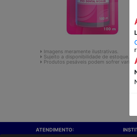
Imagens meramente ilustrativas.
Sujeito a disponibilidade de estoque.
Produtos pesáveis podem sofrer variaç
ATENDIMENTO:
INST
Onde e
(67)3047-1600