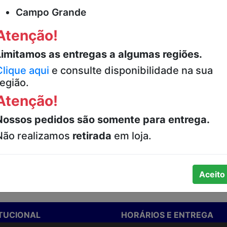
Campo Grande
Atenção!
Limitamos as entregas a algumas regiões.
Clique aqui
e consulte disponibilidade na sua
região.
Atenção!
ão de preço.
Nossos pedidos são somente para entrega.
Não realizamos
retirada
em loja.
Aceito
ITUCIONAL
HORÁRIOS E ENTREGA
stamos
Formas de Pagamento