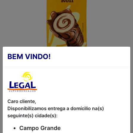
BEM VINDO!
ROCAMBOLE
Caro cliente,
BAUNILHA E
Disponibilizamos entrega a domícilio na(s)
seguinte(s) cidade(s):
CHOCOLATE
Campo Grande
BAUDUCCO ROLL 34G