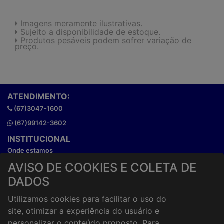
Imagens meramente ilustrativas.
Sujeito a disponibilidade de estoque.
Produtos pesáveis podem sofrer variação de
preço.
ATENDIMENTO:
(67)3047-1600
(67)99142-3602
INSTITUCIONAL
Onde estamos
Horários de atendimento
AVISO DE COOKIES E COLETA DE
HORÁRIOS E ENTREGA
DADOS
Formas de Pagamento
Utilizamos cookies para facilitar o uso do
Horários de Entrega
site, otimizar a experiência do usuário e
Taxa de entrega
personalizar o conteúdo proposto. Para