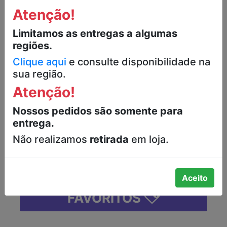
Atenção!
ROCAMBOLE BAUNILHA COM
Limitamos as entregas a algumas
RECHEIO, COBERTURA E RISCAS
regiões.
CHOCOLATE ROLL BAUDUCCO
PACOTE 34G
Clique aqui
e consulte disponibilidade na
sua região.
R$2,99
Atenção!
Nossos pedidos são somente para
-
+
entrega.
Não realizamos
retirada
em loja.
ADICIONAR
Aceito
FAVORITOS