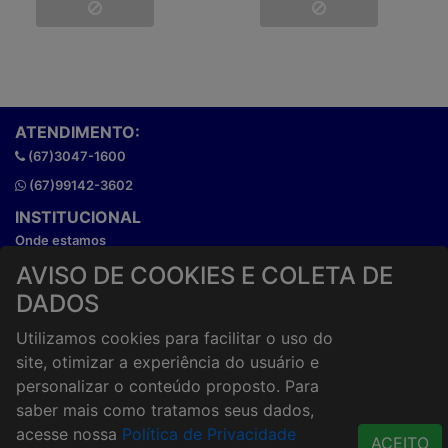
ATENDIMENTO:
(67)3047-1600
(67)99142-3602
INSTITUCIONAL
Onde estamos
Horários de atendimento
AVISO DE COOKIES E COLETA DE
HORÁRIOS E ENTREGA
DADOS
Formas de Pagamento
Utilizamos cookies para facilitar o uso do
Horários de Entrega
site, otimizar a experiência do usuário e
Taxa de entrega
personalizar o conteúdo proposto. Para
Cidades Atendidas
saber mais como tratamos seus dados,
ACESSO RÁPIDO
acesse nossa
Política de Privacidade
ACEITO