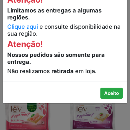
Limitamos as entregas a algumas
regiões.
Clique aqui
e consulte disponibilidade na
TORRADA LEV
TORRADA LEV
MAGIC TOAST
MAGIC TOAST
sua região.
CACAU CEREAIS
MARILAN 110G
MARILAN 110G
Atenção!
R$8,99
R$8,99
Nossos pedidos são somente para
entrega.
Não realizamos
retirada
em loja.
Aceito