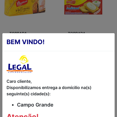
TORRADA
TORRADA
MULTIGRÃOS
TRADICIONAL
BEM VINDO!
BAUDUCCO
VITARELLA
142G
PACOTE 142G
R$6,79
R$5,99
Caro cliente,
Disponibilizamos entrega a domícilio na(s)
seguinte(s) cidade(s):
Campo Grande
Atenção!