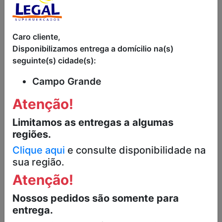
BOLO BAUNILHA
BOLO DE
RECHEIO
LARANJA
CHOCOLATE
RENATA 250G
ANA MARIA 35G
Caro cliente,
Disponibilizamos entrega a domícilio na(s)
R$2,99
R$9,98
seguinte(s) cidade(s):
Campo Grande
Atenção!
Limitamos as entregas a algumas
regiões.
Clique aqui
e consulte disponibilidade na
sua região.
Atenção!
Nossos pedidos são somente para
entrega.
BOLO BAUNILHA
BOLO