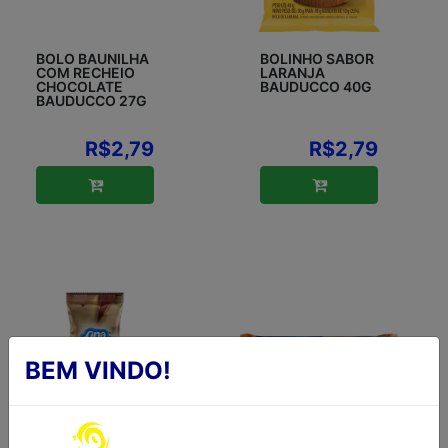
BOLO BAUNILHA
BOLINHO SABOR
COM RECHEIO
LARANJA
CHOCOLATE
BAUDUCCO 40G
BAUDUCCO 27G
R$2,79
R$2,79
BEM VINDO!