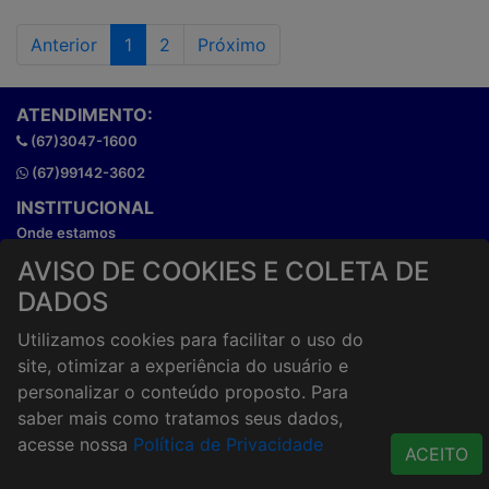
Anterior
1
2
Próximo
ATENDIMENTO:
(67)3047-1600
(67)99142-3602
INSTITUCIONAL
Onde estamos
Horários de atendimento
AVISO DE COOKIES E COLETA DE
HORÁRIOS E ENTREGA
DADOS
Formas de Pagamento
Utilizamos cookies para facilitar o uso do
Horários de Entrega
site, otimizar a experiência do usuário e
Taxa de entrega
personalizar o conteúdo proposto. Para
Cidades Atendidas
saber mais como tratamos seus dados,
ACESSO RÁPIDO
acesse nossa
Política de Privacidade
ACEITO
Termos de uso