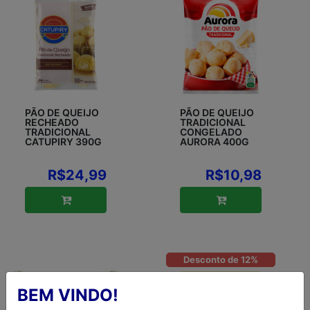
PÃO DE QUEIJO
PÃO DE QUEIJO
RECHEADO
TRADICIONAL
TRADICIONAL
CONGELADO
CATUPIRY 390G
AURORA 400G
R$24,99
R$10,98
Desconto de 12%
BEM VINDO!