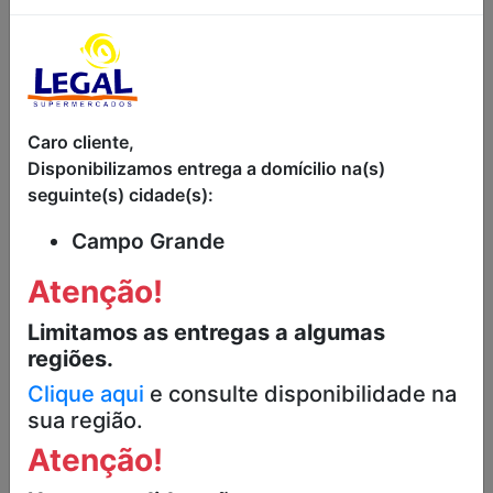
Caro cliente,
MISTURA PARA
PÃO QUEIJO
PÃO DE QUEIJO
CONGELADO
Disponibilizamos entrega a domícilio na(s)
CASEIRO
TOP 1KG
PINDUCA 500G
seguinte(s) cidade(s):
R$16,99
Campo Grande
R$14,99
Atenção!
Limitamos as entregas a algumas
regiões.
Clique aqui
e consulte disponibilidade na
sua região.
Atenção!