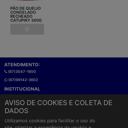
PÃO DE QUEIJO
CONGELADO
RECHEADO
CATUPIRY 300G
ATENDIMENTO:
(67)3047-1600
(67)99142-3602
INSTITUCIONAL
Onde estamos
AVISO DE COOKIES E COLETA DE
Horários de atendimento
DADOS
HORÁRIOS E ENTREGA
Formas de Pagamento
Utilizamos cookies para facilitar o uso do
Horários de Entrega
site, otimizar a experiência do usuário e