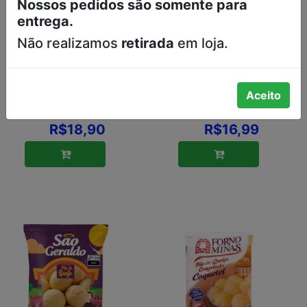
Nossos pedidos são somente para
entrega.
Não realizamos
retirada
em loja.
PÃO DE QUEIJO
PÃO DE QUEIJO
FORNO DE
CONGELADO
MINAS
WAFFLE FORNO
Aceito
TRADICIONAL
DE MINAS 200G
400G
R$18,90
R$16,99