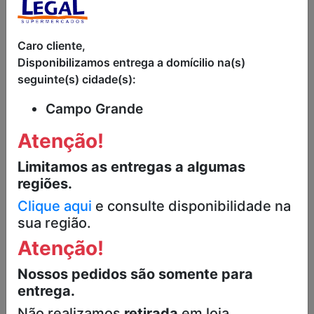
Caro cliente,
Disponibilizamos entrega a domícilio na(s)
HIDRATANTE
LEITE
DESODORANTE
HIDRATANTE
seguinte(s) cidade(s):
FLOR DE LAV
PAIXÃO ONLY Y
MONANGE
INSPIRACTION
200ML
200ML
Campo Grande
R$12,79
Atenção!
Limitamos as entregas a algumas
regiões.
Clique aqui
e consulte disponibilidade na
sua região.
Atenção!
Nossos pedidos são somente para
entrega.
Não realizamos
retirada
em loja.