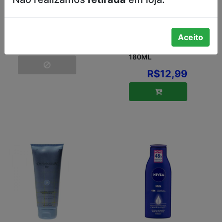
HIDRATANTE
LOÇÃO
CORPORAL
HIDRATANTE
Aceito
DAVENE LEITE
LEITE DE AVEIA
DE AVEIA 180ML
PER DAVENE
180ML
R$12,99