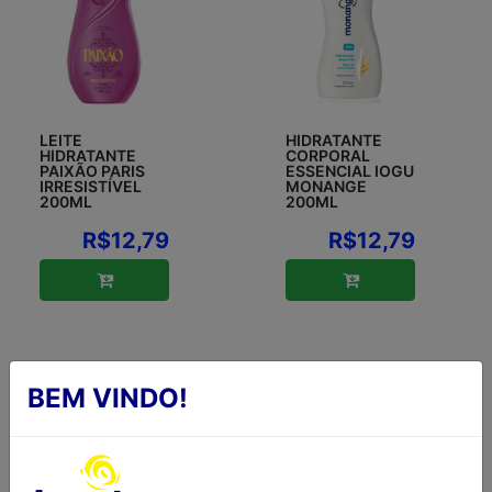
LEITE
HIDRATANTE
HIDRATANTE
CORPORAL
PAIXÃO PARIS
ESSENCIAL IOGU
IRRESISTÍVEL
MONANGE
200ML
200ML
R$12,79
R$12,79
BEM VINDO!