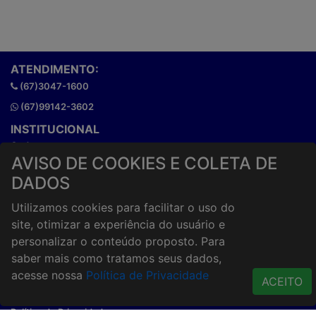
ATENDIMENTO:
(67)3047-1600
(67)99142-3602
INSTITUCIONAL
Onde estamos
AVISO DE COOKIES E COLETA DE
Horários de atendimento
DADOS
HORÁRIOS E ENTREGA
Formas de Pagamento
Utilizamos cookies para facilitar o uso do
Horários de Entrega
site, otimizar a experiência do usuário e
Taxa de entrega
personalizar o conteúdo proposto. Para
Cidades Atendidas
saber mais como tratamos seus dados,
acesse nossa
Política de Privacidade
ACESSO RÁPIDO
ACEITO
Termos de uso
Política de Privacidade