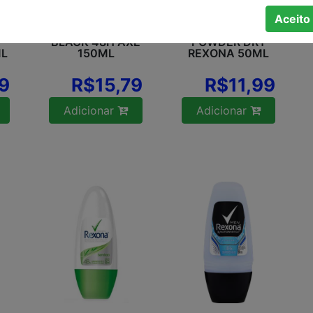
Aceito
E
ANTITRANSPIRA
ANTITRANSPIRA
NTE AEROSSOL
NTE ROLLON
BLACK 48H AXE
POWDER DRY
ML
150ML
REXONA 50ML
9
R$15,79
R$11,99
Adicionar
Adicionar