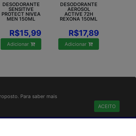
DESODORANTE
DESODORANTE
SENSITIVE
AEROSOL
PROTECT NIVEA
ACTIVE 72H
MEN 150ML
REXONA 150ML
R$15,99
R$17,89
Adicionar
Adicionar
proposto. Para saber mais
ACESSO RÁPIDO
Termos de uso
ACEITO
Política de Privacidade