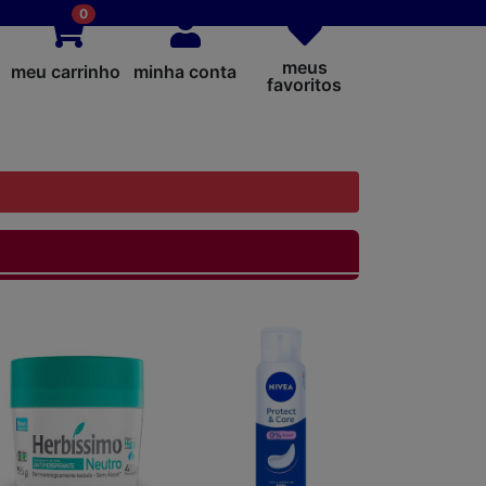
0
meus
meu carrinho
minha conta
favoritos