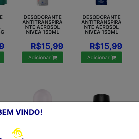
E
DESODORANTE
DESODORANTE
ANTITRANSPIRA
ANTITRANSPIRA
L
NTE AEROSOL
NTE AEROSOL
5G
NIVEA 150ML
NIVEA 150ML
9
R$15,99
R$15,99
Adicionar
Adicionar
BEM VINDO!