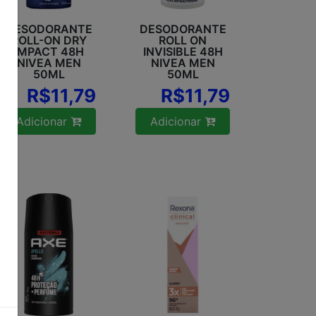
DESODORANTE
DESODORANTE
ROLL-ON DRY
ROLL ON
IMPACT 48H
INVISIBLE 48H
NIVEA MEN
NIVEA MEN
50ML
50ML
R$11,79
R$11,79
Adicionar
Adicionar