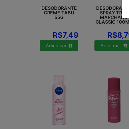
DESODORANTE
DESODORANT
CREME TABU
SPRAY TRÈS
55G
MARCHAND
CLASSIC 100
R$7,49
R$8,7
Adicionar
Adicionar