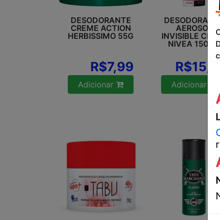
DESODORANTE
DESODORANT
CREME ACTION
AEROSOL
C
HERBISSIMO 55G
INVISIBLE CLE
D
NIVEA 150M
c
R$7,99
R$15,9
Adicionar
Adicionar