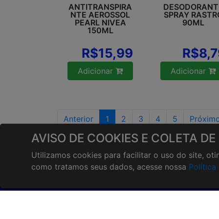
ANTITRANSPIRA
DESODORANT
NTE AEROSSOL
SPRAY RASTR
PEARL NIVEA
90ML
150ML
R$15,99
R$8,7
Adicionar
Adicionar
Anterior
1
2
3
4
5
Próxim
AVISO DE COOKIES E COLETA DE
Utilizamos cookies para facilitar o uso do site, o
ATENDIMENTO:
INST
como tratamos seus dados, acesse nossa
Política
Onde e
(67)3047-1600
Horári
(67)99142-3602