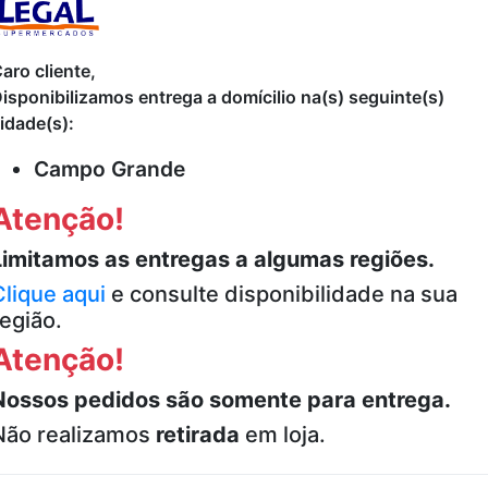
E
DESODORANTE
DESODORANTE
ROLL ON
ANTITRANSPIRA
aro cliente,
AR
INVISIBLE CLEAR
NTE SPRAY DAR
isponibilizamos entrega a domícilio na(s) seguinte(s)
L
NIVEA 50ML
AXE 150ML
idade(s):
9
R$11,79
R$15,79
Campo Grande
Adicionar
Adicionar
Atenção!
Limitamos as entregas a algumas regiões.
Clique aqui
e consulte disponibilidade na sua
região.
Atenção!
Nossos pedidos são somente para entrega.
Não realizamos
retirada
em loja.